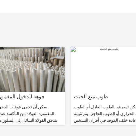
طوب منع الخبث
فوهة الدخول المغمور
كن تسميته بالطوب العازل أو الطوب
يمكن أن تحمي فوهات الدخو
الحراري أو الطوب الحاجز، يتم تثبيته
المغمورة الفولاذ من التأكسد عند
ادة خلف الموقد في أفران التسخين
يتدفق الفولاذ السائل إلى المبلور 
المتجددة لدعم وتعزيز مواد التخزين
التانديش. كما يمكنها توزيع الفول
الحراري السيراميكية.
السائل والتحكم في نمط التدفق ف