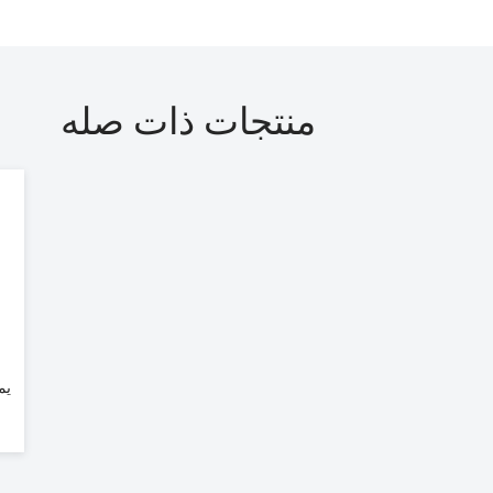
منتجات ذات صله
يم
ع