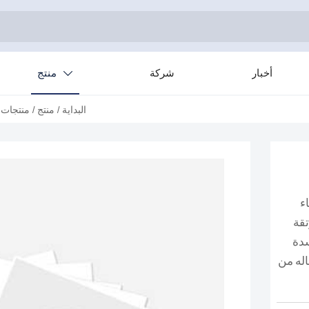
أخبار
شركة
منتج

البداية
/
منتج
/
منتجات 
ء
تقة
سدة
اله من