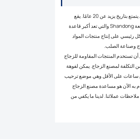
تأسست السيراميك الفائز العظيم في عام 1998، والذي يتمتع بتاريخ يزيد عن 20 عامًا. يقع
مصنعنا في حديقة صناعة Zichuan، مدينة Zibo، مقاطعة Shandong والتي تعد أكبر قاعدة
كل رئيسي على إنتاج منتجات المواد
اج وصناعة الصلب.
 أن تستخدم المنتجات المقاومة للزجاج
من التكلفة لمصنع الزجاج. يمكن لفوهة
بع ساعات على الأقل وهي موضع ترحيب
ام به الآن هو مساعدة مصنع الزجاج
لاحظات عملائنا. لدينا ما يكفي من