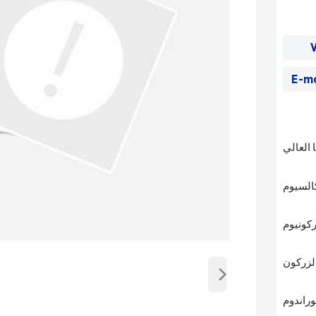
E-m
العالي
السيوم
كونيوم
›
لزركون
راندوم