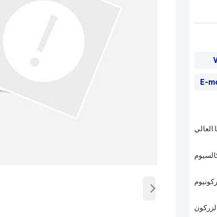
E-m
العالي
السيوم
›
كونيوم
لزركون