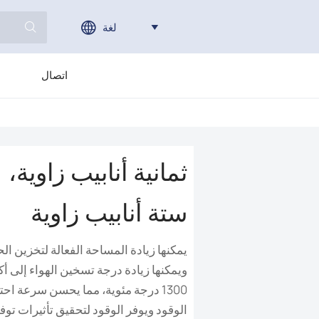
لغة



اتصال
ثمانية أنابيب زاوية،
ستة أنابيب زاوية
يمكنها زيادة المساحة الفعالة لتخزين ال
ويمكنها زيادة درجة تسخين الهواء إلى أك
1300 درجة مئوية، مما يحسن سرعة احت
الوقود ويوفر الوقود لتحقيق تأثيرات توف