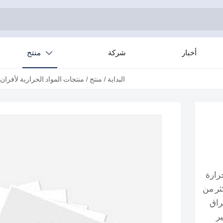
أخبار
شركة
منتج

البداية
/
منتج
/
منتجات المواد الحرارية لأفران
حرارة
ثر من
راق
ير