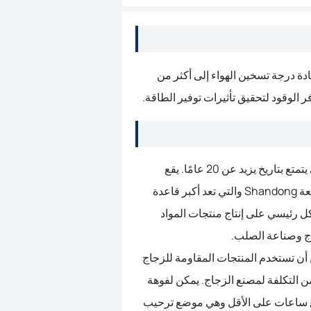
يادة درجة تسخين الهواء إلى أكثر من
تأسست السيراميك الفائز العظيم في عام 1998، والذي يتمتع بتاريخ يزيد عن 20 عامًا. يقع
مصنعنا في حديقة صناعة Zichuan، مدينة Zibo، مقاطعة Shandong والتي تعد أكبر قاعدة
كل رئيسي على إنتاج منتجات المواد
اج وصناعة الصلب.
 أن تستخدم المنتجات المقاومة للزجاج
من التكلفة لمصنع الزجاج. يمكن لفوهة
بع ساعات على الأقل وهي موضع ترحيب