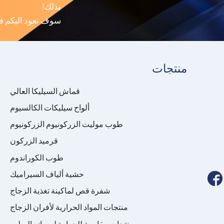
بذلك!
سوف نعود اليكم 
منتجات
قماش السيليكا العالي
ألواح سيليكات الكالسيوم
طوب موليت الزركونيوم الزركونيوم
قرميد الزركون
طوب الكوراندوم
حشية ألياف السيراميك

شفرة قص لماكينة تغذية الزجاج
منتجات المواد الحرارية لأفران الزجاج
منتجات مقاومة للحرارة لمصانع الصلب