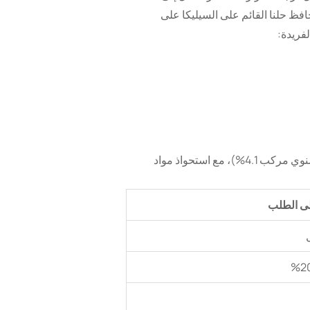
للحريق التقليدية، يحافظ حلنا القائم على السيليكا على
فريدة:
من المتوقع أن يصل سوق المواد الحرارية لأفران الزجاج العالمية إلى 3.2 مليار دولار بحلول عام 2027 (معدل نمو سنوي مركب 4.1%)، مع استحواذ مواد
على الطلب