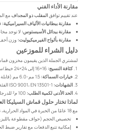
مقارنة الأداء الفني
عند تقييم توافق
المقلب ذو المجداف
مع المو
مقارنة ببطانيات الألياف السيراميكية:
قو
مقارنة ببدائل الأسبستوس:
لا توجد مخاطر صح
مقارنة بألواح الفيرميكيوليت:
وزن أخف بنسبة 60% 
دليل الشراء للموزعين
لمشتري الجملة الذين يقيمون مخزون قماش ا
كثافة النسيج:
16×16 إلى 24×24 خيط/سم² للحماية المثلى
خيارات السماكة:
1.5 مم-6.0 مم (قابلة للتخصيص لمناطق الفرن المحددة)
الشهادات:
ISO 9001، EN 13501-1 الفئة A1، وثائق MSDS
الحد الأدنى لكمية الطلب:
100 م² للدرجات القياسية، قابلة للتفاوض للعقود الكبيرة
لماذا تختار حلول قماش السيليكا العا
مع 18 عامًا من الخبرة في المواد الحرارية، نقدم:
تخصيص الحجم (حواف مقطوعة بالليزر
إمكانية تتبع الدفعات مع تقارير ضبط ال