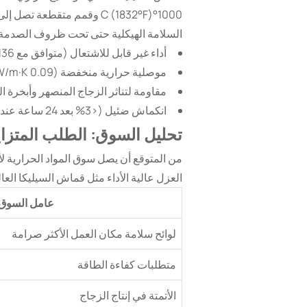
السلامة الهيكلية حتى تحت ظروف الصدمة الح
أداء غير قابل للاشتعال (متوافق مع ASTM E136)
موصلية حرارية منخفضة (0.09 W/m·K عند 600°C)
مقاومة لتناثر الزجاج المنصهر وأبخرة ال
انكماش ضئيل (<3% بعد 24 ساعة عند 1000°C)
تحليل السوق: الطلب المتزاي
العزل عالية الأداء مثل قماش السيليكا العالي على 28% من نمو القطاع. تشمل المح
عامل السوق
لوائح سلامة مكان العمل الأكثر صرامة
متطلبات كفاءة الطاقة
الأتمتة في إنتاج الزجاج