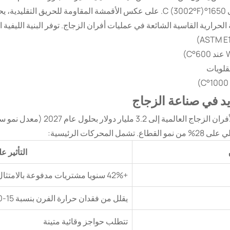
1000°C (1832°F) وقمم متقطعة تصل إلى 1650°C (3002°F). على عكس الأقمشة المقاومة 
رارية القاسية الشائعة في عمليات أفران الزجاج. توفر البنية الليفية ال
قلويات
د في صناعة الزجاج
ركات الرئيسية:
التأثير 
+42% سنويا مشتريات مدفوعة بالامتثال
يقلل من فقدان حرارة الفرن بنسبة 15-20%
تتطلب حواجز وقائية متينة