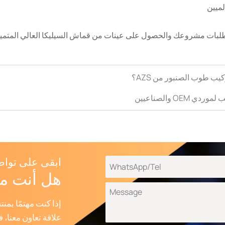
لميين
طلبات مشروعك والحصول على عينات من قماش السيليكا العالي المتمي
ب طوب الصنبور من AZS؟
OE والصناعيين
ابقى على توا
هل أنت مه
إذا كنت مهتمًا بمن
علاقة تعاون معنا، 