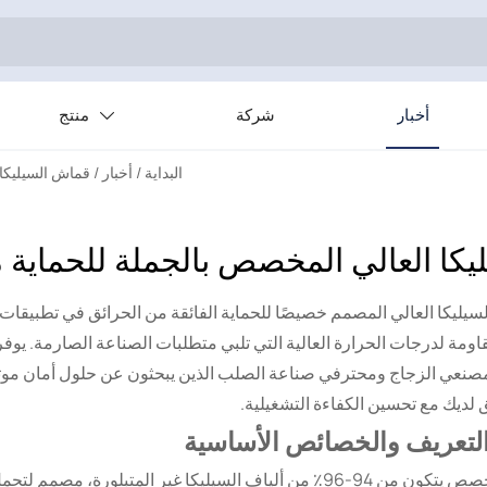
أخبار
شركة
منتج

البداية
/
أخبار
/
قماش السيليكا 
كا العالي المخصص بالجملة للحماية 
يكا العالي المصمم خصيصًا للحماية الفائقة من الحرائق في تطبيقات أفرا
ة لدرجات الحرارة العالية التي تلبي متطلبات الصناعة الصارمة. يوفر قما
ليًا لمصنعي الزجاج ومحترفي صناعة الصلب الذين يبحثون عن حلول أمان م
 لديك مع تحسين الكفاءة التشغيلية.
 التعريف والخصائص الأساسية
قماش السيليكا العالي هو نسيج حراري متخصص يتكون من 94-96٪ من ألياف السيليكا