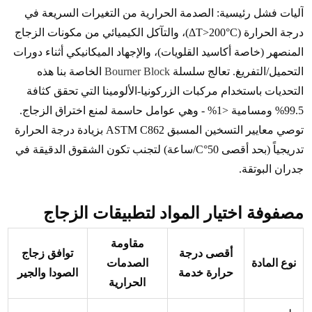
آليات فشل رئيسية: الصدمة الحرارية من التغيرات السريعة في
درجة الحرارة (ΔT>200°C)، والتآكل الكيميائي من مكونات الزجاج
المنصهر (خاصة أكاسيد القلويات)، والإجهاد الميكانيكي أثناء دورات
التحميل/التفريغ. تعالج سلسلة
Bourner Block
الخاصة بنا هذه
التحديات باستخدام مركبات الزركونيا-الألومينا التي تحقق كثافة
99.5% ومسامية <1% - وهي عوامل حاسمة لمنع اختراق الزجاج.
توصي معايير التسخين المسبق ASTM C862 بزيادة درجة الحرارة
تدريجياً (بحد أقصى 50°C/ساعة) لتجنب تكون الشقوق الدقيقة في
جدران البوتقة.
مصفوفة اختيار المواد لتطبيقات الزجاج
مقاومة
أقصى درجة
توافق زجاج
نوع المادة
الصدمات
حرارة خدمة
الصودا والجير
الحرارية