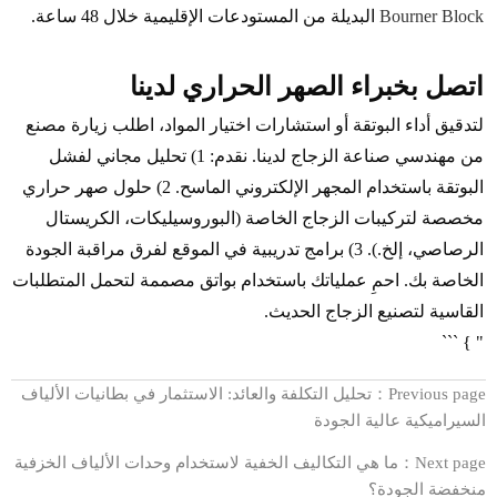
Bourner Block
البديلة من المستودعات الإقليمية خلال 48 ساعة.
اتصل بخبراء الصهر الحراري لدينا
لتدقيق أداء البوتقة أو استشارات اختيار المواد، اطلب زيارة مصنع
من مهندسي صناعة الزجاج لدينا. نقدم: 1) تحليل مجاني لفشل
البوتقة باستخدام المجهر الإلكتروني الماسح. 2) حلول صهر حراري
مخصصة لتركيبات الزجاج الخاصة (البوروسيليكات، الكريستال
الرصاصي، إلخ.). 3) برامج تدريبية في الموقع لفرق مراقبة الجودة
الخاصة بك. احمِ عملياتك باستخدام بواتق مصممة لتحمل المتطلبات
القاسية لتصنيع الزجاج الحديث.
" } ```
Previous page：
تحليل التكلفة والعائد: الاستثمار في بطانيات الألياف
السيراميكية عالية الجودة
Next page：
ما هي التكاليف الخفية لاستخدام وحدات الألياف الخزفية
منخفضة الجودة؟