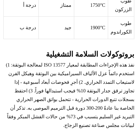
طوب
1750°C
ممتاز
درجة أ
الزركون
طوب
1900°C
جيد
درجة ب
الكوراندوم
بروتوكولات السلامة التشغيلية
نفذ هذه الإجراءات المطابقة لمعيار ISO 13577 لمعالجة البوتقة: 1)
استخدم دائماً عزل الألياف السيراميكية بين البوتقة وهيكل الفرن
لاستيعاب التمدد الحراري. 2) أجرِ فحوصات أبعاد أسبوعية - إذا
تجاوز ترقق جدار البوتقة 10% فيجب استبدالها فوراً. 3) احتفظ
بسجلات تتبع الدورات الحرارية - تتحمل بواتق الصهر الحراري
الخاصة بنا عادةً 200-300 دورة قبل الترميم الموصى به. تذكر أن
التبريد غير السليم يتسبب في 73% من حالات الفشل المبكر وفقاً
لبيانات مجلس صناعة تصنيع الزجاج.