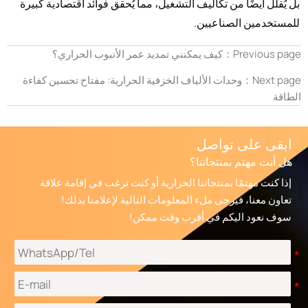
بل يُقلل أيضًا من تكاليف التشغيل، مما يُحقق فوائد اقتصادية كبيرة
للمستخدمين الصناعيين.
Previous page：
كيف يمكنني تمديد عمر الأنبوب الحراري؟
Next page：
وحدات الألياف الخزفية الحرارية: مفتاح تحسين كفاءة
الطاقة
ابقى على تواصل
هل أنت مهتم بمنتجاتنا؟
إذا كنت مهتمًا بمنتجاتنا الحرارية أو كنت ترغب في إقامة علاقة
تعاون معنا، فيرجى ملء المعلومات التالية لإعلامنا بذلك!
سوف نعود اليكم في أقرب وقت ممكن!