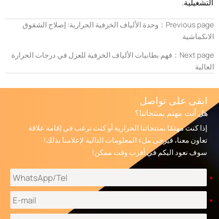
التشغيلية.
Previous page：
وحدة الألياف الخزفية الحرارية: إصلاح الشقوق
الانكماشية
Next page：
فهم بطانيات الألياف الخزفية للعزل في درجات الحرارة
العالية
ابقى على تواصل
هل أنت مهتم بمنتجاتنا؟
إذا كنت مهتمًا بمنتجاتنا الحرارية أو كنت ترغب في إقامة علاقة
تعاون معنا، فيرجى ملء المعلومات التالية لإعلامنا بذلك!
سوف نعود اليكم في أقرب وقت ممكن!