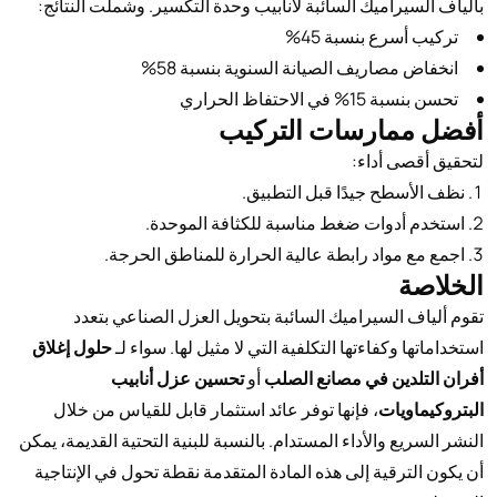
بألياف السيراميك السائبة لأنابيب وحدة التكسير. وشملت النتائج:
تركيب أسرع بنسبة 45%
انخفاض مصاريف الصيانة السنوية بنسبة 58%
تحسن بنسبة 15% في الاحتفاظ الحراري
أفضل ممارسات التركيب
لتحقيق أقصى أداء:
نظف الأسطح جيدًا قبل التطبيق.
استخدم أدوات ضغط مناسبة للكثافة الموحدة.
اجمع مع مواد رابطة عالية الحرارة للمناطق الحرجة.
الخلاصة
تقوم ألياف السيراميك السائبة بتحويل العزل الصناعي بتعدد
استخداماتها وكفاءتها التكلفية التي لا مثيل لها. سواء لـ
حلول إغلاق
أفران التلدين في مصانع الصلب
أو
تحسين عزل أنابيب
البتروكيماويات
، فإنها توفر عائد استثمار قابل للقياس من خلال
النشر السريع والأداء المستدام. بالنسبة للبنية التحتية القديمة، يمكن
أن يكون الترقية إلى هذه المادة المتقدمة نقطة تحول في الإنتاجية