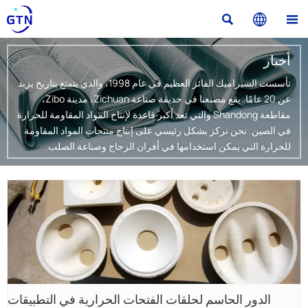



أخبار
تأسست السيراميك الفائز العظيم في عام 1998، والذي يتمتع بتاريخ يزيد
عن 20 عامًا. يقع مصنعنا في حديقة صناعة Zichuan، مدينة Zibo،
مقاطعة Shandong والتي تعد أكبر قاعدة لإنتاج المواد المقاومة للحرارة
في الصين. نحن نركز بشكل رئيسي على إنتاج منتجات المواد المقاومة
للحرارة التي يمكن استخدامها في أفران الزجاج وصناعة الصلب.
الدور الحاسم لحلقات الفتحات الحرارية في التطبيقات