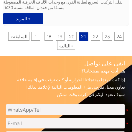
يقلل التركيب السريع لبطانة الفرن مع وحدات الألياف الخزفية المضغوطة
مسبقًا من فقدان الطاقة بنسبة 30%.
المزيد +
24
23
22
20
19
18
1
السابقة
<
21
...
التالية
>
ابقى على تواصل
هل أنت مهتم بمنتجاتنا؟
إذا كنت مهتمًا بمنتجاتنا الحرارية أو كنت ترغب في إقامة علاقة
تعاون معنا، فيرجى ملء المعلومات التالية لإعلامنا بذلك!
سوف نعود اليكم في أقرب وقت ممكن!